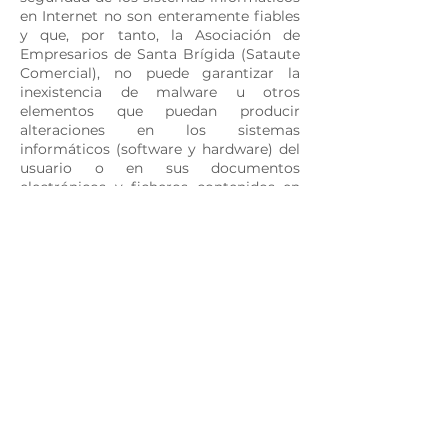
en Internet no son enteramente fiables
y que, por tanto, la Asociación de
Empresarios de Santa Brígida (Sataute
Comercial), no puede garantizar la
inexistencia de malware u otros
elementos que puedan producir
alteraciones en los sistemas
informáticos (software y hardware) del
usuario o en sus documentos
electrónicos y ficheros contenidos en
los mismos, aunque ponga todos los
medios necesarios y las medidas de
seguridad oportunas para evitar la
presencia de estos elementos dañinos.
MEDIDAS DE SEGURIDAD
Los datos personales comunicados por
el usuario a la Asociación de
Empresarios de Santa Brígida (Sataute
Comercial), pueden ser almacenados
ficheros, cuya titularidad corresponde
en exclusiva a la Asociación de