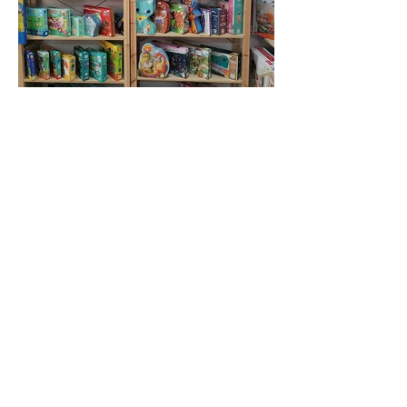
Información
Calle Nueva, 23 Local A
Teléfonos:
928 034 030
/
656 257 112
Mail:
info@littlemonkey.es